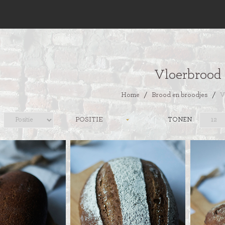
Vloerbrood
Home
/
Brood en broodjes
/
V
POSITIE
TONEN