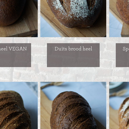
heel VEGAN
Duits brood heel
Sp
ITIONEEL
D
SLAGROOMTAARTEN
BROOD
CRÈME AU BEURE
TAARTEN
AI
MOKKA TAARTEN
OOD
ER
MERENGUE TAARTEN
ROYAL TAARTEN