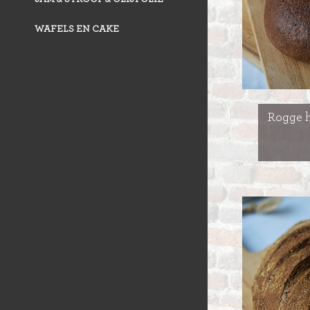
WAFELS EN CAKE
Rogge 
VLAAI TRAD
VLOERBROO
HERMANS
ZUURDESEM 
RIJSTEVLAAI
BUSBRODEN
KRUIMELVLA
GEBAKJES
GEVULD BR
VLAAI RAST
GÂTEAUX
BROODJES
OPEN VLAAI
CROISSANTS
LUXE VLAAI