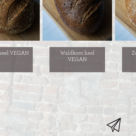
BAVAROISE TAARTEN
AI
 heel VEGAN
Waldkorn heel
Z
VEGAN