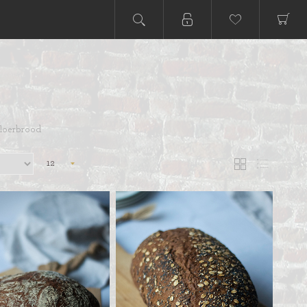
loerbrood
12