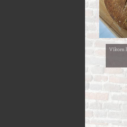
STOKBROOD
SEIZOEN VLA
Vikorn