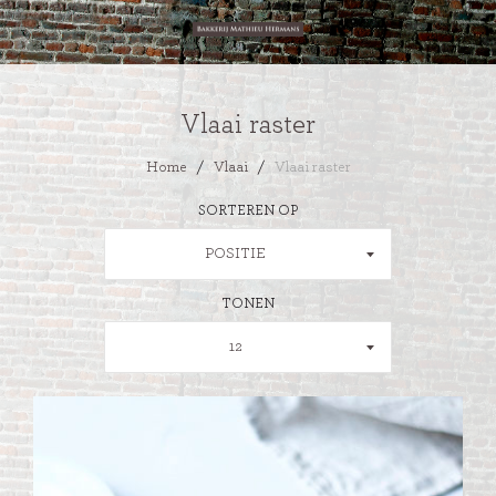
Vlaai raster
Home
/
Vlaai
/
Vlaai raster
SORTEREN OP
POSITIE
TONEN
12