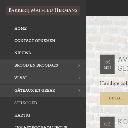
HOME
CONTACT OPNEMEN
NIEUWS
AV
26
BROOD EN BROODJES
GE
MEI
VLAAI
Handige coll
GÂTEAUX EN GEBAK
DETAILS
STUKGOED
HARTIG
KO
06
JAM & STROOP & OLIJFOLIE