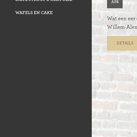
APR
WAFELS EN CAKE
Wat een eer 
Willem-Alex
DETAILS
VLAAI TRAD
VLOERBROO
HERMANS
ZUURDESEM 
RIJSTEVLAAI
BUSBRODEN
KRUIMELVLA
GEBAKJES
GEVULD BR
VLAAI RAST
GÂTEAUX
BROODJES
OPEN VLAAI
CROISSANTS
LUXE VLAAI
STOKBROOD