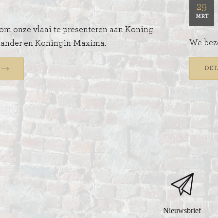
29
MRT
om onze vlaai te presenteren aan Koning
We bezo
ander en Koningin Maxima.
DET
ITIONEEL
D
SLAGROOMTAARTEN
BROOD
CRÈME AU BEURE
TAARTEN
AI
MOKKA TAARTEN
OOD
ER
MERENGUE TAARTEN
ROYAL TAARTEN
BAVAROISE TAARTEN
Nieuwsbrief