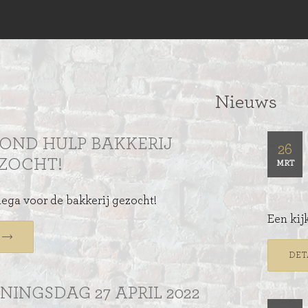
Nieuws
OND HULP BAKKERIJ
26
ZOCHT!
MRT
ega voor de bakkerij gezocht!
Een kij
DET
NINGSDAG 27 APRIL 2022