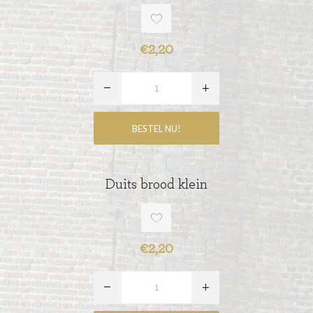
€2,20
Duits brood klein
€2,20