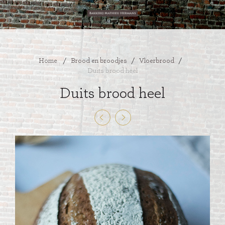
Home
/
Brood en broodjes
/
Vloerbrood
/
Duits brood heel
Duits brood heel