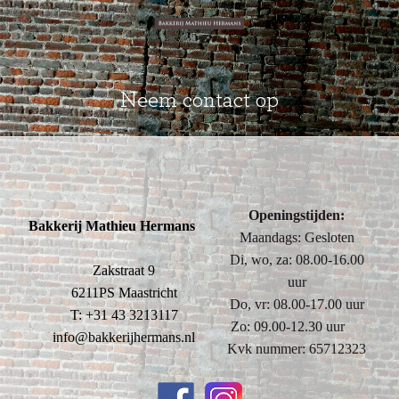
Neem contact op
Openingstijden:
Bakkerij
Mathieu Hermans
Maandags: Gesloten
Di, wo, za: 08.00-16.00
Zakstraat 9
uur
6211PS Maastricht
Do, vr: 08.00-17.00 uur
T: +31 43 3213117
Zo: 09.00-12.30 uur
info@bakkerijhermans.nl
Kvk nummer: 65712323