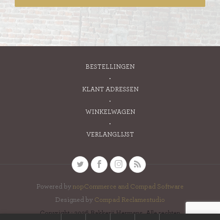
BESTELLINGEN
KLANT ADRESSEN
WINKELWAGEN
VERLANGLIJST
Powered by
nopCommerce and
Compad Software
Designed by
Compad Reclamestudio
Copyright ; 2026 Bakkerij Hermans. Alle rechten