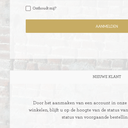
Onthoudt mij?
ITIONEEL
D
SLAGROOMTAARTEN
BROOD
CRÈME AU BEURE
TAARTEN
AI
NIEUWE KLANT
MOKKA TAARTEN
OOD
ER
MERENGUE TAARTEN
Door het aanmaken van een account in onze w
ROYAL TAARTEN
winkelen, blijft u op de hoogte van de status va
status van voorgaande bestelli
BAVAROISE TAARTEN
AI