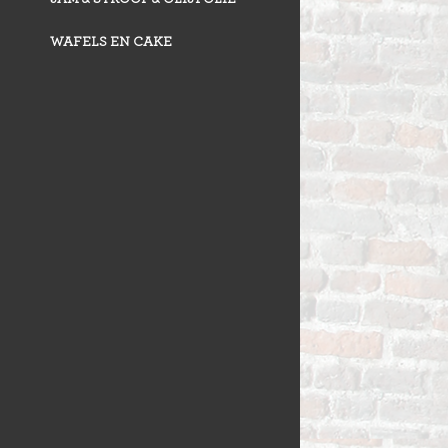
WAFELS EN CAKE
VLAAI TRAD
VLOERBROO
HERMANS
ZUURDESEM 
RIJSTEVLAAI
BUSBRODEN
KRUIMELVLA
GEBAKJES
GEVULD BR
VLAAI RAST
GÂTEAUX
BROODJES
OPEN VLAAI
CROISSANTS
LUXE VLAAI
STOKBROOD
SEIZOEN VLA