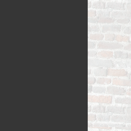
VLAAI TRAD
VLOERBROO
HERMANS
ZUURDESEM 
RIJSTEVLAAI
BUSBRODEN
KRUIMELVLA
GEBAKJES
GEVULD BR
VLAAI RAST
GÂTEAUX
BROODJES
OPEN VLAAI
CROISSANTS
LUXE VLAAI
STOKBROOD
SEIZOEN VLA