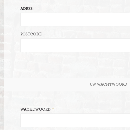
ADRES:
ITIONEEL
D
SLAGROOMTAARTEN
BROOD
CRÈME AU BEURE
POSTCODE:
TAARTEN
AI
MOKKA TAARTEN
OOD
ER
MERENGUE TAARTEN
ROYAL TAARTEN
UW WACHTWOORD
BAVAROISE TAARTEN
AI
WACHTWOORD: