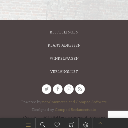
BESTELLINGEN
KLANT ADRESSEN
WINKELWAGEN
VERLANGLIJST
Powered by
nopCommerce and
Compad Software
Designed by
Compad Reclamestudio
Copyright ; 2026 Bakkerij Hermans. Alle rechten
voorbehouden.