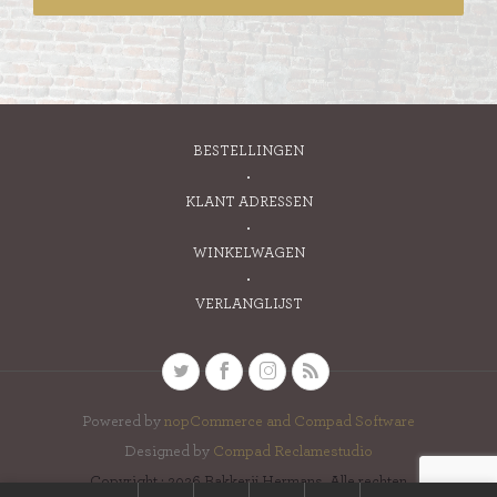
BESTELLINGEN
KLANT ADRESSEN
WINKELWAGEN
VERLANGLIJST
Powered by
nopCommerce and
Compad Software
Designed by
Compad Reclamestudio
Copyright ; 2026 Bakkerij Hermans. Alle rechten