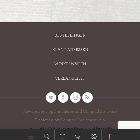
BESTELLINGEN
KLANT ADRESSEN
WINKELWAGEN
VERLANGLIJST
Powered by
nopCommerce and
Compad Software
Designed by
Compad Reclamestudio
Copyright ; 2026 Bakkerij Hermans. Alle rechten
voorbehouden.