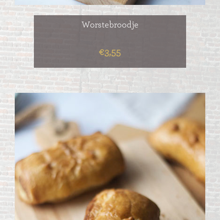
Worstebroodje
€3,55