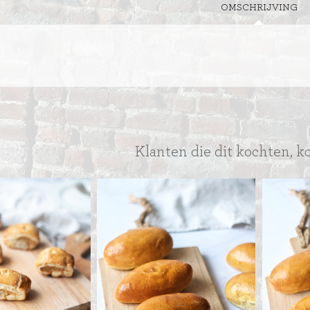
SLAGROOMTAARTEN
OMSCHRIJVING
BROOD
CRÈME AU BEURE
TAARTEN
AI
MOKKA TAARTEN
OOD
ER
MERENGUE TAARTEN
ROYAL TAARTEN
Klanten die dit kochten, k
BAVAROISE TAARTEN
AI