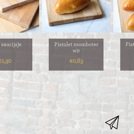
 saucijsje
Pistolet roomboter
Pis
wit
€1,30
€0,83