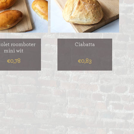
tolet roomboter
Ciabatta
mini wit
€0,78
€0,83