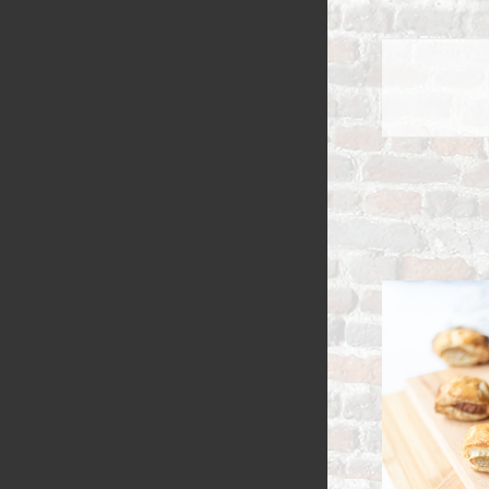
HERMANS
ZUURDESEM 
RIJSTEVLAAI
BUSBRODEN
KRUIMELVLA
GEBAKJES
GEVULD BR
VLAAI RAST
GÂTEAUX
BROODJES
OPEN VLAAI
CROISSANTS
LUXE VLAAI
STOKBROOD
SEIZOEN VLA