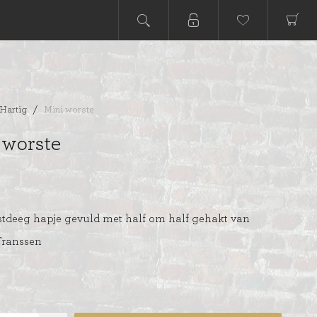
Hartig
/
Mini worste
 worste
stdeeg hapje gevuld met half om half gehakt van
 Franssen