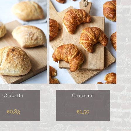
Ciabatta
Croissant
€0,83
€1,50