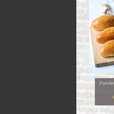
GÂTEAUX
BROODJES
OPEN VLAAI
CROISSANTS
LUXE VLAAI
STOKBROOD
SEIZOEN VLA
Pistol