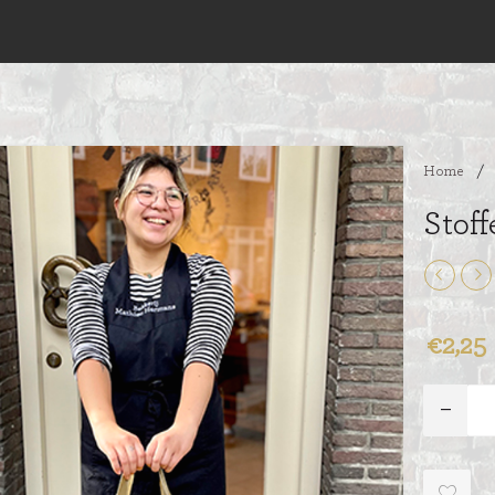
Home
/
Stoff
€2,25