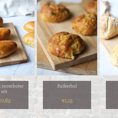
MERENGUE TAARTEN
ROYAL TAARTEN
BAVAROISE TAARTEN
AI
et roomboter
Suikerbol
wit
€0,83
€1,15