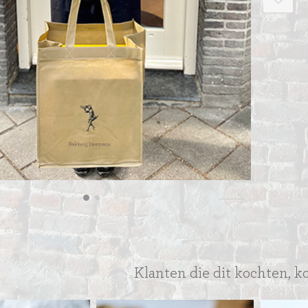
ITIONEEL
D
SLAGROOMTAARTEN
BROOD
CRÈME AU BEURE
TAARTEN
Klanten die dit kochten, k
AI
MOKKA TAARTEN
OOD
ER