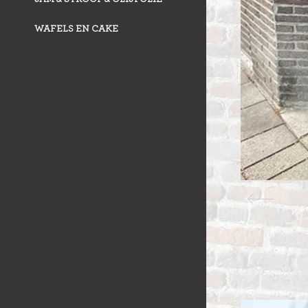
WAFELS EN CAKE
VLAAI TRAD
VLOERBROO
HERMANS
ZUURDESEM 
RIJSTEVLAAI
BUSBRODEN
KRUIMELVLA
GEBAKJES
GEVULD BR
VLAAI RAST