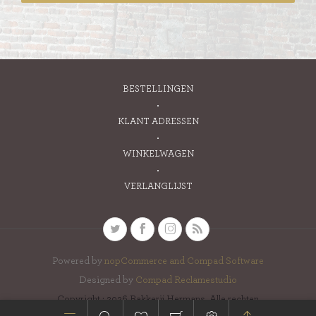
BESTELLINGEN
KLANT ADRESSEN
WINKELWAGEN
VERLANGLIJST
Powered by
nopCommerce and
Compad Software
Designed by
Compad Reclamestudio
Copyright ; 2026 Bakkerij Hermans. Alle rechten
voorbehouden.