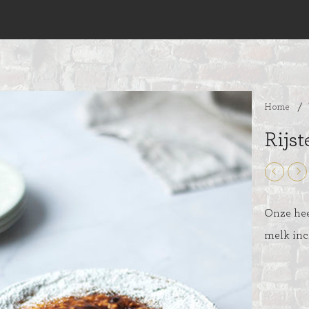
Home
/
Rijst
Onze heer
melk incl