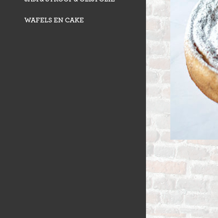
WAFELS EN CAKE
VLAAI TRAD
VLOERBROO
HERMANS
ZUURDESEM 
RIJSTEVLAAI
BUSBRODEN
KRUIMELVLA
GEBAKJES
GEVULD BR
VLAAI RAST
GÂTEAUX
BROODJES
OPEN VLAAI
CROISSANTS
LUXE VLAAI
STOKBROOD
SEIZOEN VLA