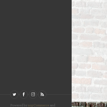
Powered by
nopCommerce
and