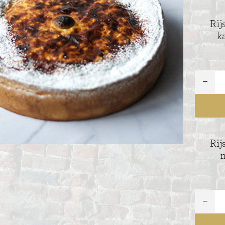
Rij
k
ITIONEEL
D
SLAGROOMTAARTEN
BROOD
CRÈME AU BEURE
TAARTEN
AI
MOKKA TAARTEN
OOD
ER
Rij
MERENGUE TAARTEN
m
ROYAL TAARTEN
BAVAROISE TAARTEN
AI