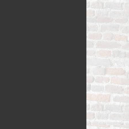
VLAAI TRAD
VLOERBROO
HERMANS
ZUURDESEM 
RIJSTEVLAAI
BUSBRODEN
KRUIMELVLA
GEBAKJES
GEVULD BR
VLAAI RAST
GÂTEAUX
BROODJES
OPEN VLAAI
CROISSANTS
LUXE VLAAI
STOKBROOD
SEIZOEN VLA