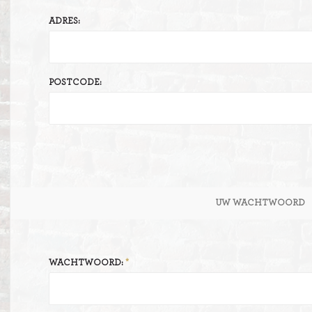
ADRES:
ITIONEEL
D
SLAGROOMTAARTEN
BROOD
CRÈME AU BEURE
POSTCODE:
TAARTEN
AI
MOKKA TAARTEN
OOD
ER
MERENGUE TAARTEN
ROYAL TAARTEN
UW WACHTWOORD
BAVAROISE TAARTEN
AI
WACHTWOORD: