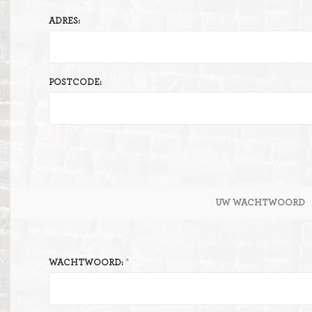
ADRES:
ITIONEEL
D
SLAGROOMTAARTEN
BROOD
CRÈME AU BEURE
POSTCODE:
TAARTEN
AI
MOKKA TAARTEN
OOD
ER
MERENGUE TAARTEN
ROYAL TAARTEN
UW WACHTWOORD
BAVAROISE TAARTEN
AI
WACHTWOORD: