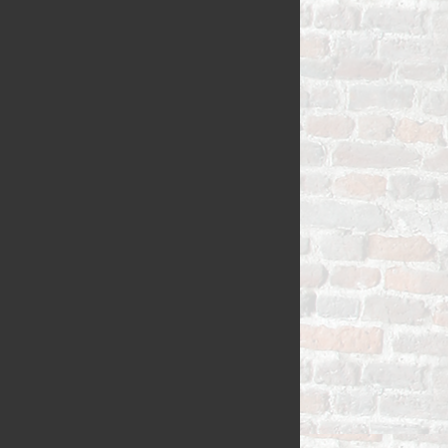
VLAAI TRAD
VLOERBROO
HERMANS
ZUURDESEM 
RIJSTEVLAAI
BUSBRODEN
KRUIMELVLA
GEBAKJES
GEVULD BR
VLAAI RAST
GÂTEAUX
BROODJES
OPEN VLAAI
CROISSANTS
LUXE VLAAI
STOKBROOD
SEIZOEN VLA