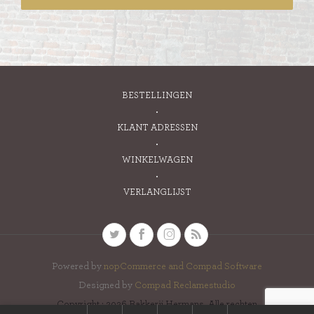
BESTELLINGEN
KLANT ADRESSEN
WINKELWAGEN
VERLANGLIJST
Powered by
nopCommerce and
Compad Software
Designed by
Compad Reclamestudio
Copyright ; 2026 Bakkerij Hermans. Alle rechten