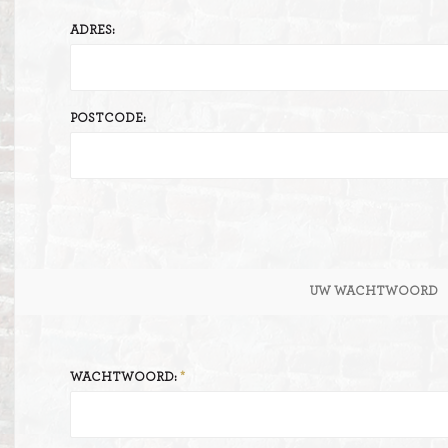
ADRES:
ITIONEEL
D
SLAGROOMTAARTEN
BROOD
CRÈME AU BEURE
POSTCODE:
TAARTEN
AI
MOKKA TAARTEN
OOD
ER
MERENGUE TAARTEN
ROYAL TAARTEN
UW WACHTWOORD
BAVAROISE TAARTEN
AI
WACHTWOORD: