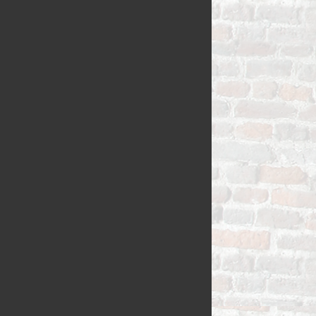
VLAAI TRAD
VLOERBROO
HERMANS
ZUURDESEM 
RIJSTEVLAAI
BUSBRODEN
KRUIMELVLA
GEBAKJES
GEVULD BR
VLAAI RAST
GÂTEAUX
BROODJES
OPEN VLAAI
CROISSANTS
LUXE VLAAI
STOKBROOD
SEIZOEN VLA