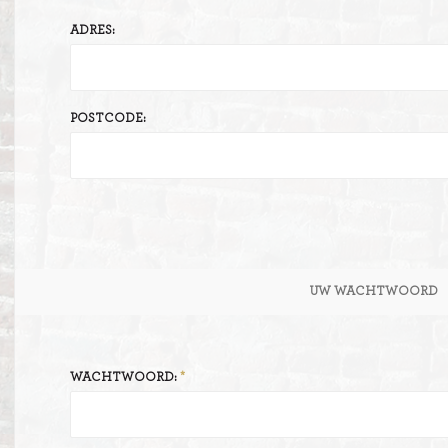
ADRES:
ITIONEEL
D
SLAGROOMTAARTEN
BROOD
CRÈME AU BEURE
POSTCODE:
TAARTEN
AI
MOKKA TAARTEN
OOD
ER
MERENGUE TAARTEN
ROYAL TAARTEN
UW WACHTWOORD
BAVAROISE TAARTEN
AI
WACHTWOORD: