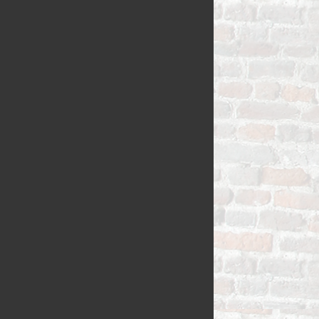
VLAAI TRAD
VLOERBROO
HERMANS
ZUURDESEM 
RIJSTEVLAAI
BUSBRODEN
KRUIMELVLA
GEBAKJES
GEVULD BR
VLAAI RAST
GÂTEAUX
BROODJES
OPEN VLAAI
CROISSANTS
LUXE VLAAI
STOKBROOD
SEIZOEN VLA