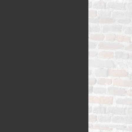
VLAAI TRAD
VLOERBROO
HERMANS
ZUURDESEM 
RIJSTEVLAAI
BUSBRODEN
KRUIMELVLA
GEBAKJES
GEVULD BR
VLAAI RAST
GÂTEAUX
BROODJES
OPEN VLAAI
CROISSANTS
LUXE VLAAI
STOKBROOD
SEIZOEN VLA