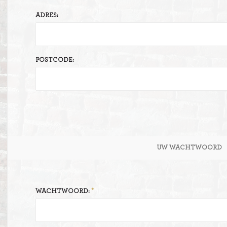
ADRES:
ITIONEEL
D
SLAGROOMTAARTEN
BROOD
CRÈME AU BEURE
POSTCODE:
TAARTEN
AI
MOKKA TAARTEN
OOD
ER
MERENGUE TAARTEN
ROYAL TAARTEN
UW WACHTWOORD
BAVAROISE TAARTEN
AI
WACHTWOORD: