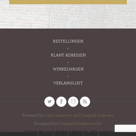
BESTELLINGEN
KLANT ADRESSEN
WINKELWAGEN
VERLANGLIJST
Powered by
nopCommerce and
Compad Software
Designed by
Compad Reclamestudio
Copyright ; 2026 Bakkerij Hermans. Alle rechten