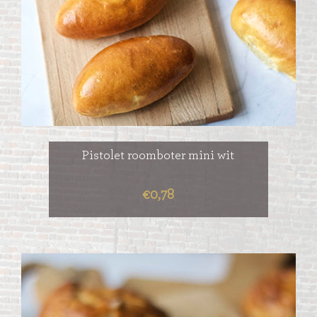
Pistolet roomboter mini wit
€0,78