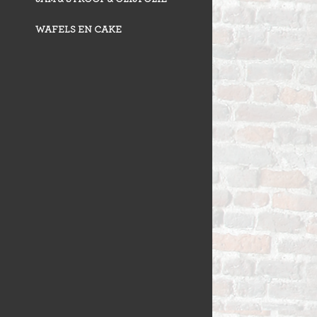
WAFELS EN CAKE
VLAAI TRAD
VLOERBROO
HERMANS
ZUURDESEM 
RIJSTEVLAAI
BUSBRODEN
KRUIMELVLA
GEBAKJES
GEVULD BR
VLAAI RAST
GÂTEAUX
BROODJES
OPEN VLAAI
CROISSANTS
LUXE VLAAI
STOKBROOD
SEIZOEN VLA