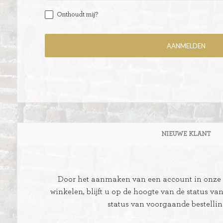
Onthoudt mij?
ITIONEEL
D
SLAGROOMTAARTEN
BROOD
CRÈME AU BEURE
TAARTEN
AI
NIEUWE KLANT
MOKKA TAARTEN
OOD
ER
MERENGUE TAARTEN
Door het aanmaken van een account in onze w
ROYAL TAARTEN
winkelen, blijft u op de hoogte van de status va
status van voorgaande bestelli
BAVAROISE TAARTEN
AI