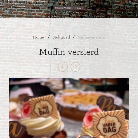
Home
/
Stukgoed
/
Muffin versierd
Muffin versierd