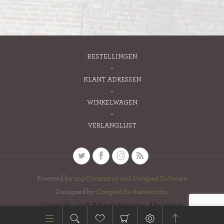
BESTELLINGEN
KLANT ADRESSEN
WINKELWAGEN
VERLANGLIJST
Powered by
nopCommerce and
Compad Software
Designed by
Compad Reclamestudio
Copyright ; 2026 Bakkerij Hermans. Alle rechten
voorbehouden.