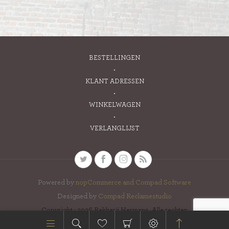
BESTELLINGEN
KLANT ADRESSEN
WINKELWAGEN
VERLANGLIJST
Powered by
nopCommerce and
Compad Software
Designed by
Compad Reclamestudio
Copyright ; 2026 Bakkerij Hermans. Alle rechten
voorbehouden.