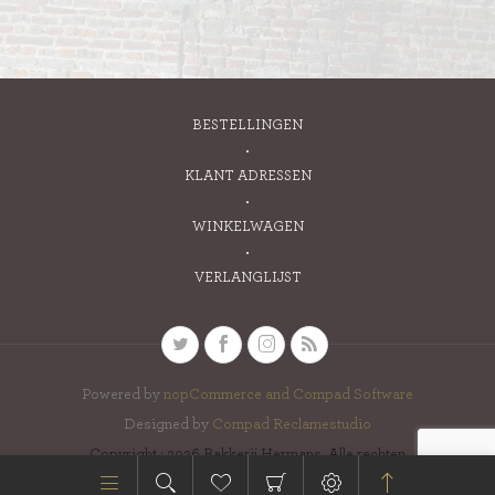
BESTELLINGEN
KLANT ADRESSEN
WINKELWAGEN
VERLANGLIJST
Powered by
nopCommerce and
Compad Software
Designed by
Compad Reclamestudio
Copyright ; 2026 Bakkerij Hermans. Alle rechten
voorbehouden.