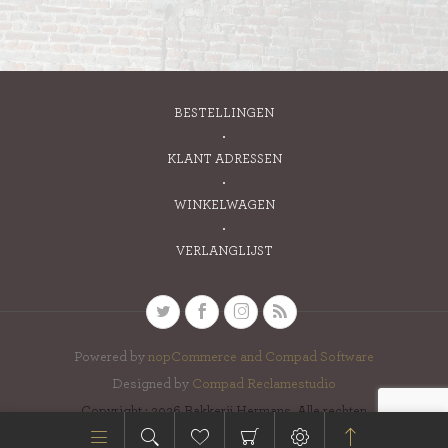
BESTELLINGEN
KLANT ADRESSEN
WINKELWAGEN
VERLANGLIJST
Powered by
nopCommerce and
Compad Software
Designed by
Compad Reclamestudio
Copyright ; 2026 Bakkerij Hermans. Alle rechten
voorbehouden.