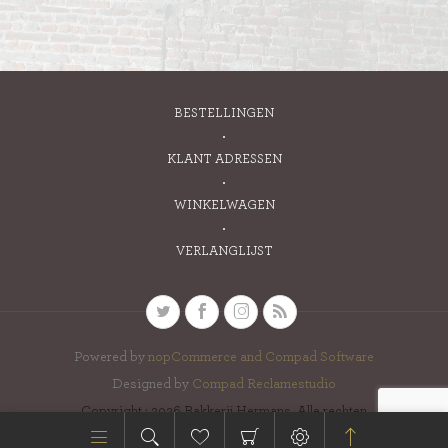
BESTELLINGEN
KLANT ADRESSEN
WINKELWAGEN
VERLANGLIJST
Powered by
nopCommerce and
Compad Software
Designed by
Compad Reclamestudio
Copyright ; 2026 Bakkerij Hermans. Alle rechten
voorbehouden.