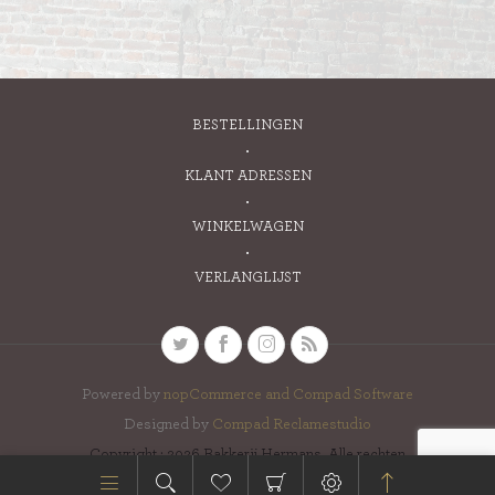
BESTELLINGEN
KLANT ADRESSEN
WINKELWAGEN
VERLANGLIJST
Powered by
nopCommerce and
Compad Software
Designed by
Compad Reclamestudio
Copyright ; 2026 Bakkerij Hermans. Alle rechten
voorbehouden.