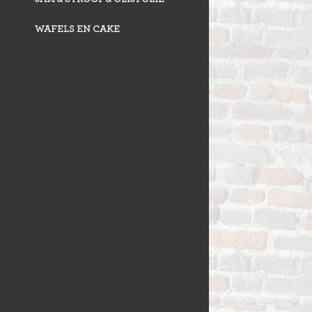
WAFELS EN CAKE
VLAAI TRAD
VLOERBROO
HERMANS
ZUURDESEM 
RIJSTEVLAAI
BUSBRODEN
KRUIMELVLA
GEBAKJES
GEVULD BR
VLAAI RAST
GÂTEAUX
BROODJES
OPEN VLAAI
CROISSANTS
LUXE VLAAI
STOKBROOD
SEIZOEN VLA