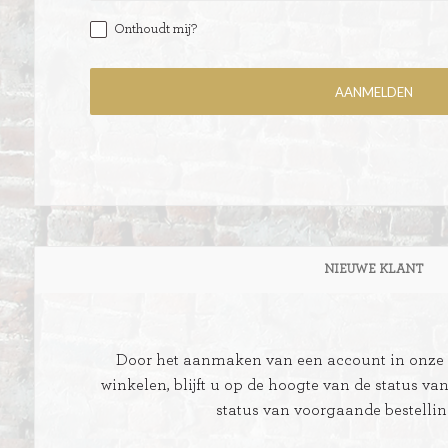
Onthoudt mij?
ITIONEEL
D
SLAGROOMTAARTEN
BROOD
CRÈME AU BEURE
TAARTEN
AI
NIEUWE KLANT
MOKKA TAARTEN
OOD
ER
MERENGUE TAARTEN
Door het aanmaken van een account in onze w
ROYAL TAARTEN
winkelen, blijft u op de hoogte van de status va
status van voorgaande bestelli
BAVAROISE TAARTEN
AI