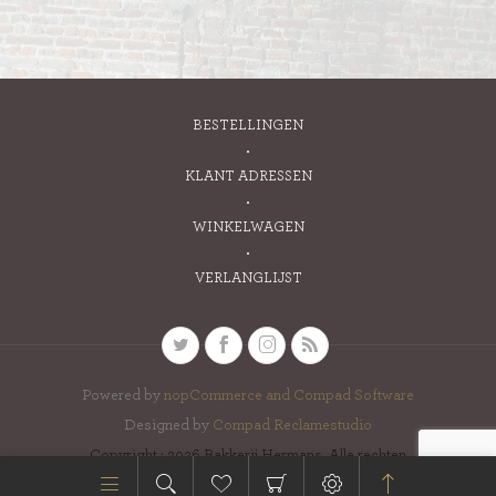
BESTELLINGEN
KLANT ADRESSEN
WINKELWAGEN
VERLANGLIJST
Powered by
nopCommerce and
Compad Software
Designed by
Compad Reclamestudio
Copyright ; 2026 Bakkerij Hermans. Alle rechten
voorbehouden.