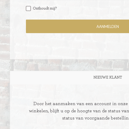
Onthoudt mij?
ITIONEEL
D
SLAGROOMTAARTEN
BROOD
CRÈME AU BEURE
TAARTEN
AI
NIEUWE KLANT
MOKKA TAARTEN
OOD
ER
MERENGUE TAARTEN
Door het aanmaken van een account in onze w
ROYAL TAARTEN
winkelen, blijft u op de hoogte van de status va
status van voorgaande bestelli
BAVAROISE TAARTEN
AI