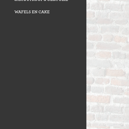
WAFELS EN CAKE
VLAAI TRAD
VLOERBROO
HERMANS
ZUURDESEM 
RIJSTEVLAAI
BUSBRODEN
KRUIMELVLA
GEBAKJES
GEVULD BR
VLAAI RAST
GÂTEAUX
BROODJES
OPEN VLAAI
CROISSANTS
LUXE VLAAI
STOKBROOD
SEIZOEN VLA