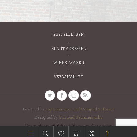
BESTELLINGEN
KLANT ADRESSEN
WINKELWAGEN
VERLANGLIJST
Powered by
nopCommerce and
Compad Software
Designed by
Compad Reclamestudio
Copyright ; 2026 Bakkerij Hermans. Alle rechten
voorbehouden.