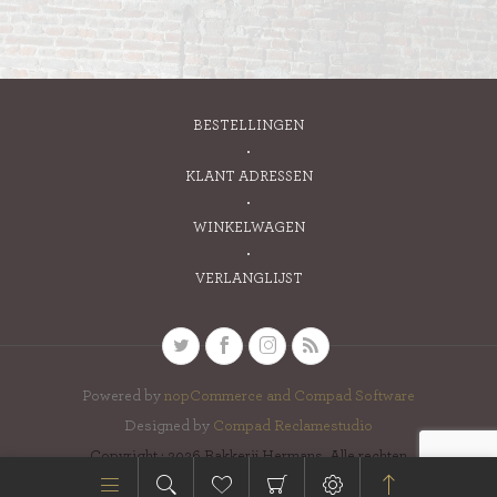
BESTELLINGEN
KLANT ADRESSEN
WINKELWAGEN
VERLANGLIJST
Powered by
nopCommerce and
Compad Software
Designed by
Compad Reclamestudio
Copyright ; 2026 Bakkerij Hermans. Alle rechten
voorbehouden.