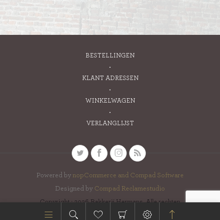
BESTELLINGEN
KLANT ADRESSEN
WINKELWAGEN
VERLANGLIJST
Powered by
nopCommerce and
Compad Software
Designed by
Compad Reclamestudio
Copyright ; 2026 Bakkerij Hermans. Alle rechten
voorbehouden.