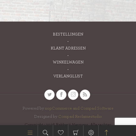
BESTELLINGEN
KLANT ADRESSEN
WINKELWAGEN
VERLANGLIJST
Powered by
nopCommerce and
Compad Software
Designed by
Compad Reclamestudio
Copyright ; 2026 Bakkerij Hermans. Alle rechten
voorbehouden.