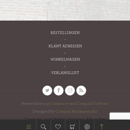
BESTELLINGEN
KLANT ADRESSEN
WINKELWAGEN
VERLANGLIJST
Powered by
nopCommerce and
Compad Software
Designed by
Compad Reclamestudio
Copyright ; 2026 Bakkerij Hermans. Alle rechten
voorbehouden.