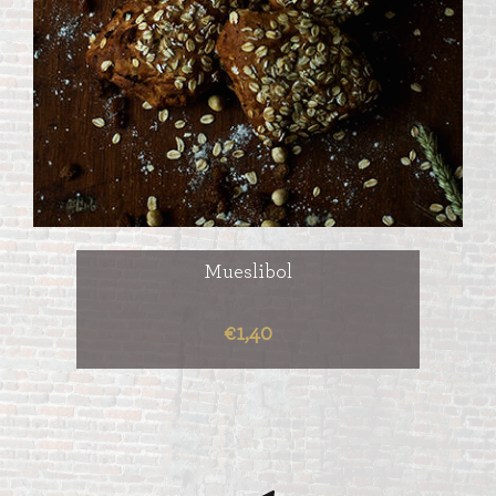
Mueslibol
€1,40