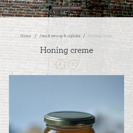
Home
/
Jam & stroop & olijfolie
/
Honing creme
Honing creme