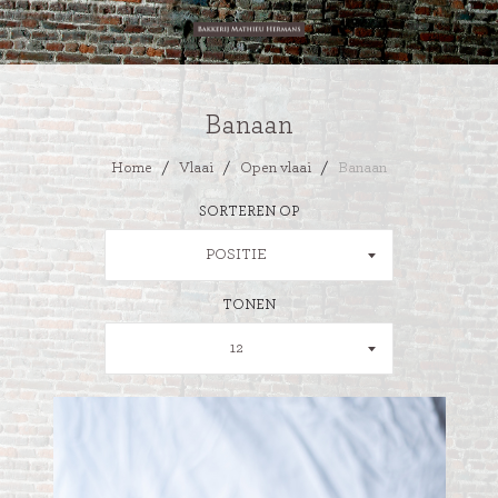
Banaan
Home
/
Vlaai
/
Open vlaai
/
Banaan
SORTEREN OP
POSITIE
TONEN
12