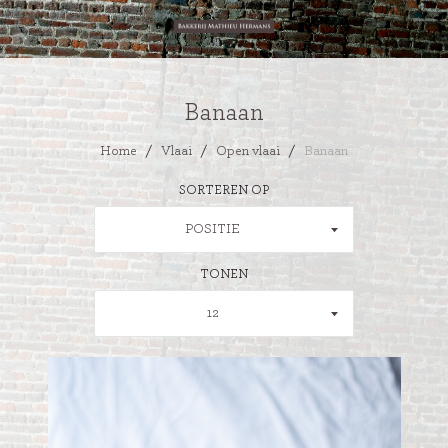
Banaan
Home
/
Vlaai
/
Open vlaai
/
Banaan
SORTEREN OP
POSITIE
TONEN
12