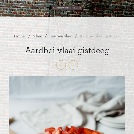
Home
/
Vlaai
/
Seizoen vlaai
/
Aardbei vlaai gistdeeg
Aardbei vlaai gistdeeg