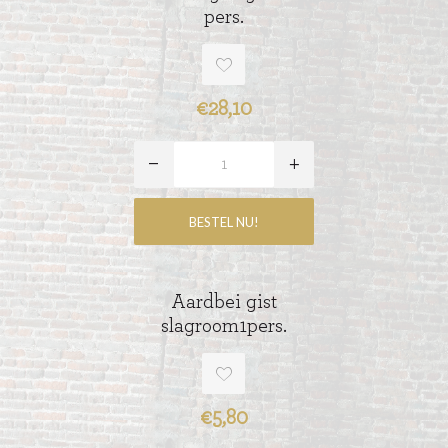
pers.
€28,10
Aardbei gist
slagroom1pers.
€5,80