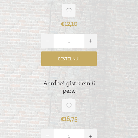
€12,10
Aardbei gist klein 6
pers.
€16,75