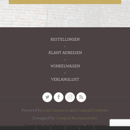
BESTELLINGEN
KLANT ADRESSEN
WINKELWAGEN
VERLANGLIJST
Powered by
nopCommerce and
Compad Software
Designed by
Compad Reclamestudio
Copyright ; 2026 Bakkerij Hermans. Alle rechten