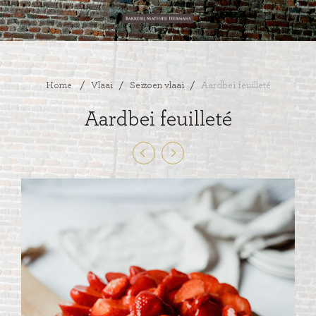
Home
/
Vlaai
/
Seizoen vlaai
/
Aardbei feuilleté
Aardbei feuilleté