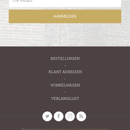
BESTELLINGEN
KLANT ADRESSEN
WINKELWAGEN
VERLANGLIJST
Powered by
nopCommerce and
Compad Software