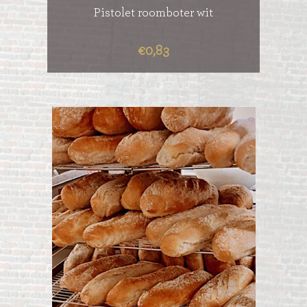
Pistolet roomboter wit
€0,83