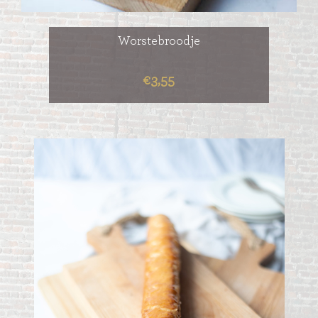
Worstebroodje
€3,55