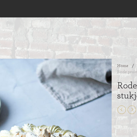
Home
/
Rode pruim
Rode
stuk