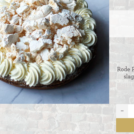
Rode P
sla
ITIONEEL
D
SLAGROOMTAARTEN
BROOD
CRÈME AU BEURE
TAARTEN