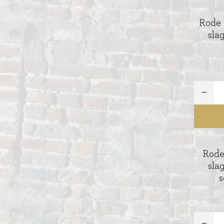
AI
MOKKA TAARTEN
Rode 
OOD
ER
sla
MERENGUE TAARTEN
ROYAL TAARTEN
BAVAROISE TAARTEN
AI
Rode
sla
s