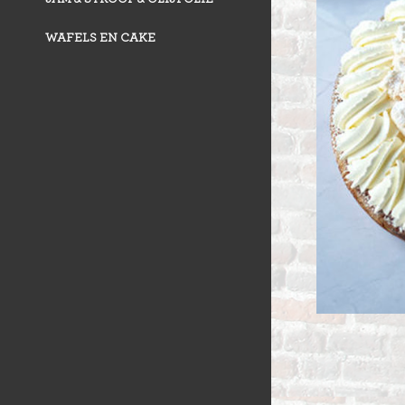
WAFELS EN CAKE
VLAAI TRAD
VLOERBROO
HERMANS
ZUURDESEM 
RIJSTEVLAAI