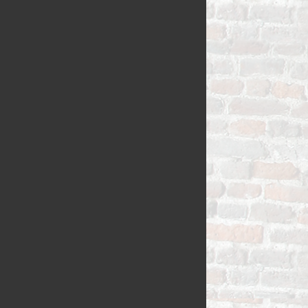
BUSBRODEN
KRUIMELVLA
GEBAKJES
GEVULD BR
VLAAI RAST
GÂTEAUX
BROODJES
OPEN VLAAI
CROISSANTS
LUXE VLAAI
STOKBROOD
SEIZOEN VLA