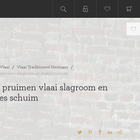
Vlaai
/
Vlaai Traditioneel Hermans
/
en vlaai slagroom en stukjes schuim
 pruimen vlaai slagroom en
jes schuim