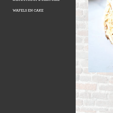
VLAAI TRAD
VLOERBROO
HERMANS
WAFELS EN CAKE
ZUURDESEM 
RIJSTEVLAAI
BUSBRODEN
KRUIMELVLA
GEBAKJES
GEVULD BR
VLAAI RAST
GÂTEAUX
BROODJES
OPEN VLAAI
CROISSANTS
LUXE VLAAI
STOKBROOD
SEIZOEN VLA