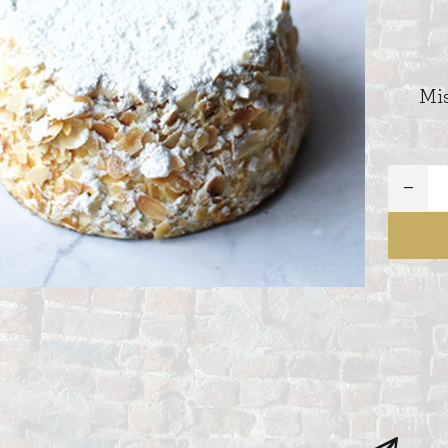
ITIONEEL
D
SLAGROOMTAARTEN
BROOD
CRÈME AU BEURE
TAARTEN
Mis
AI
MOKKA TAARTEN
OOD
ER
MERENGUE TAARTEN
ROYAL TAARTEN
BAVAROISE TAARTEN
AI