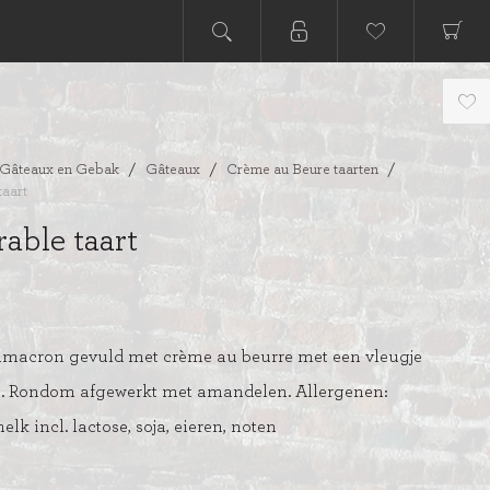
Gâteaux en Gebak
/
Gâteaux
/
Crème au Beure taarten
/
taart
able taart
acron gevuld met crème au beurre met een vleugje
. Rondom afgewerkt met amandelen. Allergenen:
elk incl. lactose, soja, eieren, noten