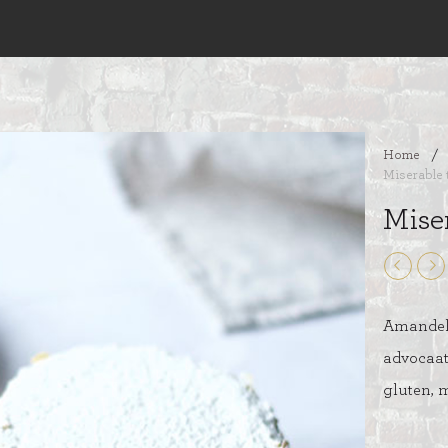
Home
/
Miserable 
Miser
Amandelm
advocaat
gluten, m